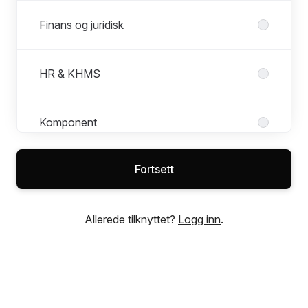
Finans og juridisk
HR & KHMS
Komponent
Fortsett
Overflatebehandling
Allerede tilknyttet?
Logg inn
.
Plan
Region Midt-Norge