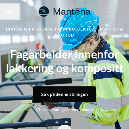
Del siden
KARRIEREMENY
DIVISJON PRODUKTER OG PROSJEKTER
·
MANTENA
GRORUD
Fagarbeider innenfor
lakkering og kompositt
Søk på denne stillingen
Vi svarer vanligvis innen
to uker