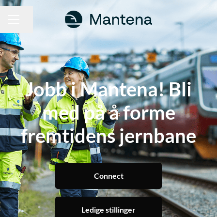
Del siden
KARRIEREMENY
Jobb i Mantena! Bli
med på å forme
fremtidens jernbane
Connect
Ledige stillinger