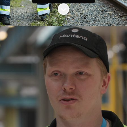
Bla til innholdet
Bli en del av Mantena-
laget ⤵