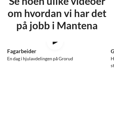
Se noen ulike videoer
om hvordan vi har det
på jobb i Mantena
Fagarbeider
G
En dag i hjulavdelingen på Grorud
H
s