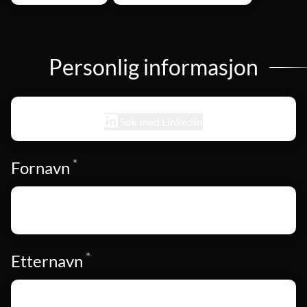
Personlig informasjon
Søk med LinkedIn
*
Påkrevd
Fornavn
*
Påkrevd
Etternavn