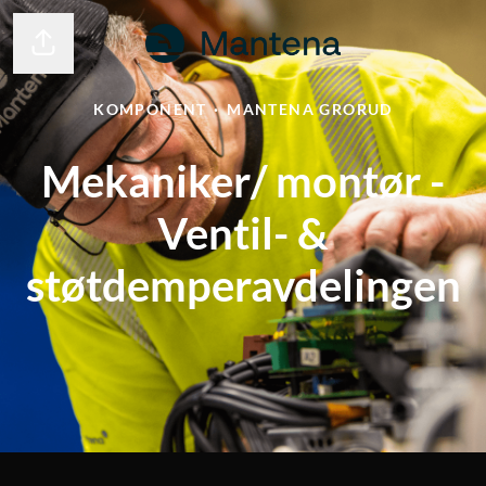
Del siden
KOMPONENT
·
MANTENA GRORUD
Mekaniker/ montør -
Ventil- &
støtdemperavdelingen