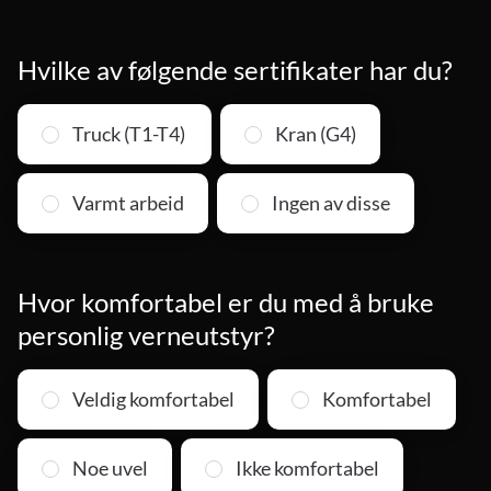
Hvilke av følgende sertifikater har du?
Truck (T1-T4)
Kran (G4)
Varmt arbeid
Ingen av disse
Hvor komfortabel er du med å bruke
personlig verneutstyr?
Veldig komfortabel
Komfortabel
Noe uvel
Ikke komfortabel