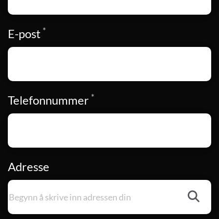
*
Påkrevd
E-post
*
Påkrevd
Telefonnummer
Adresse