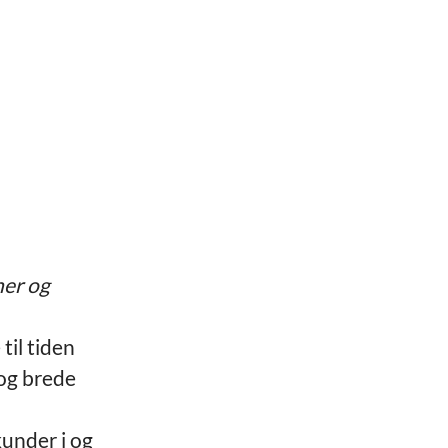
ner og
til tiden
 og brede
kunder i og