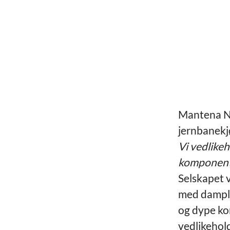
Mantena N
jernbanekj
Vi vedlike
komponente
Selskapet v
med damplo
og dype ko
vedlikehold