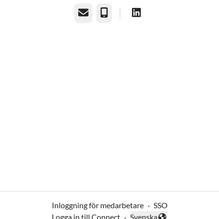
E-post
Telefon
Inloggning för medarbetare
·
SSO
Logga in till Connect
·
Svenska