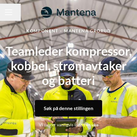
Del siden
KARRIEREMENY
KOMPONENT
·
MANTENA GRORUD
Teamleder kompressor,
kobbel, strømavtaker
og batteri
Søk på denne stillingen
Vi svarer vanligvis innen
én uke