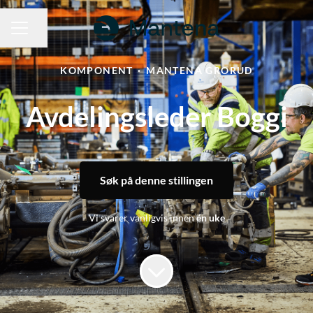
Del siden
KARRIEREMENY
KOMPONENT
·
MANTENA GRORUD
Avdelingsleder Boggi
Søk på denne stillingen
Vi svarer vanligvis innen
én uke