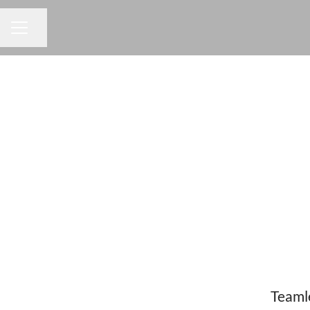
Dela sidan
KARRIÄRMENY
Teaml