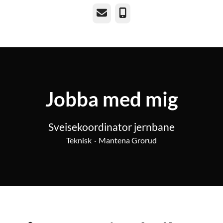
E-post
Telefon
Jobba med mig
Sveisekoordinator jernbane
Teknisk
·
Mantena Grorud