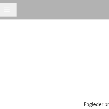
Dela sidan
KARRIÄRMENY
Fagleder pr